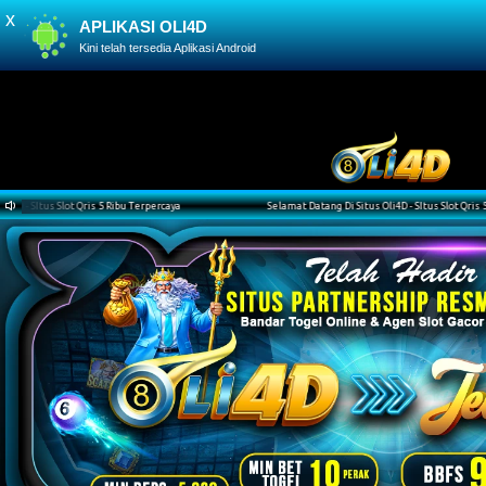
x
APLIKASI OLI4D
Kini telah tersedia Aplikasi Android
tus Slot Qris 5 Ribu Terpercaya
Selamat Datang Di Situs Oli4D - SItus Slot Qris 5 Ribu T