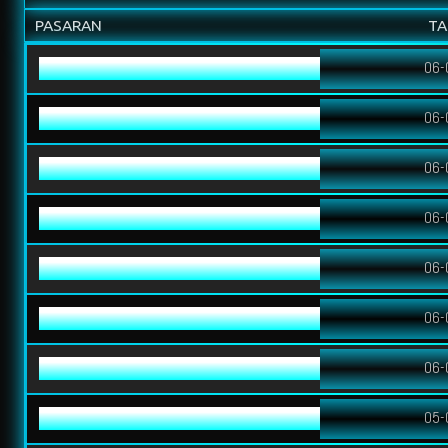
PASARAN
TA
KAMBOJA
06-08
TASMANIA 10
06-08
TASMANIA 13
06-08
TASMANIA 16
06-08
LIBANON
06-08
YORDANIA
06-08
CHICAGO
06-08
SINGAPORE
05-08