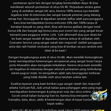
permainan sport lain dengan lengkap bermodalkan depo 5k bisa
menikmati seluruh permainan di situs Oli 4D. Perpaduan antara game
yang di sediakan sangat lah seru, Karena 100% semua nya memiliki
legalitas edar di indonesia dan sangat banyak peminat yang datang
setiap hari. Keunggulan di dapatkan setelah daftar ialah para pengguna
baru bisa mendapatkan bonus welcome 20% dan 100% tanpa di
kenakan banyak to yang ribet, Bisa raih bonus aplikasi dengan total
bonus 20k dan banyak lagi bonus atau pun event lain yang sangat besar
menanti para pegguna online. Link - Link alternatif atau pun akses ke
bo kami sangat mudah di dapatkan, Karena semua di sediakan oleh
Costumer Service yang sangat ramah dan responsif. Jadilah pengguna
setia dan raih hadiah exclusive yang bisa di berikan secara random anti
ribet di bo kami !
Dengan bergabungnya anda di situs OLI4D, Akan memiliki kemungkinan
besar mendapatkan kemenangan sensasional yang sangat besar tanpa
perlu khawaktir akan mengalami kekalahan. Karena situs kami memiliki
izin legalitas di indonesia dengan seluruh permainan yang terlindungi
sistem pagcor resmi. Ini menjadikan salah satu keunggulan terbesar
yang tidak dimiliki oleh situs taruhan online lain.
Kualitas layanan yang kami berikan juga sangat ramah dan responsif
selama 1x24 jam full, Jadi untuk kalian para pelanggan setia yang ingin
mendapatkan kemenangan & pelayanan vvip dari situs online, OLI 4D
Cocok untuk kalian kunjungi hari ini, Karena bisa menjamin seluruh
transaksi, data, akun, saldo & kemenangan akan di bayar tuntas dengan
tepat waktu.
Agen
OLi 4D
Ini sudah di terbitkan sejak tahun 2010 sampai saat ini