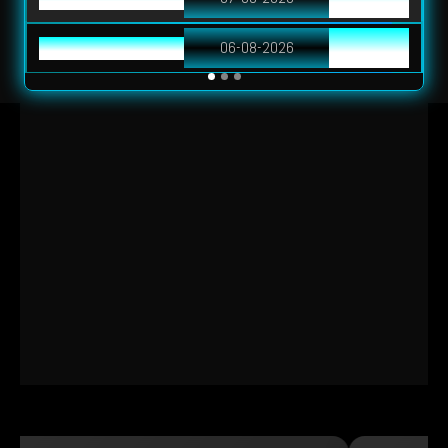
HONGKONG
06-08-2026
T
3634