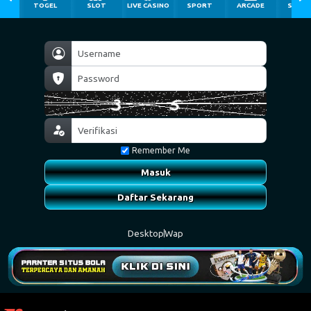
TOGEL
SLOT
LIVE CASINO
SPORT
ARCADE
SABU
Remember Me
Masuk
Daftar Sekarang
Desktop
Wap