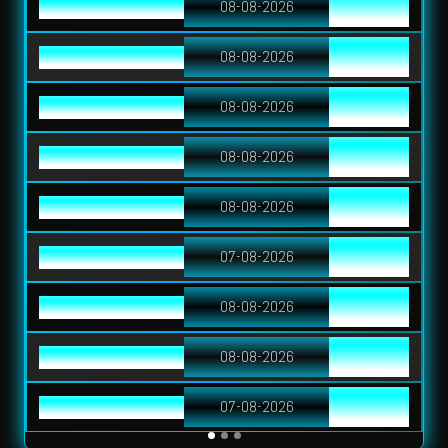
TASMANIA 10
08-08-2026
8255
TASMANIA 13
08-08-2026
1127
TASMANIA 16
08-08-2026
6773
LIBANON
08-08-2026
3921
YORDANIA
08-08-2026
1869
CHICAGO
07-08-2026
5918
SINGAPORE
08-08-2026
5102
SYDNEY
08-08-2026
2413
HONGKONG
07-08-2026
9943