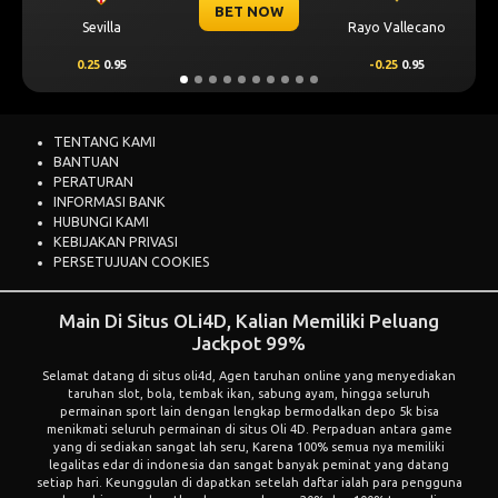
BET NOW
Rayo Vallecano
Alaves
-0.25
0.95
0.00
0.62
TENTANG KAMI
BANTUAN
PERATURAN
INFORMASI BANK
HUBUNGI KAMI
KEBIJAKAN PRIVASI
PERSETUJUAN COOKIES
Main Di Situs OLi4D, Kalian Memiliki Peluang
Jackpot 99%
Selamat datang di situs
oli4d
, Agen taruhan online yang menyediakan
taruhan slot, bola, tembak ikan, sabung ayam, hingga seluruh
permainan sport lain dengan lengkap bermodalkan depo 5k bisa
menikmati seluruh permainan di situs Oli 4D. Perpaduan antara game
yang di sediakan sangat lah seru, Karena 100% semua nya memiliki
legalitas edar di indonesia dan sangat banyak peminat yang datang
setiap hari. Keunggulan di dapatkan setelah daftar ialah para pengguna