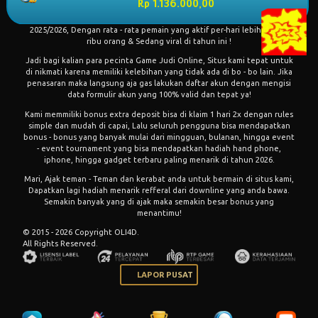
Rp 1.136.000,00
Agen
OLi 4D
Ini sudah di terbitkan sejak tahun 2010 sampai saat ini
2025/2026, Dengan rata - rata pemain yang aktif per-hari lebih dari 10
ribu orang & Sedang viral di tahun ini !
Jadi bagi kalian para pecinta Game Judi Online, Situs kami tepat untuk
di nikmati karena memiliki kelebihan yang tidak ada di bo - bo lain. Jika
penasaran maka langsung aja gas lakukan daftar akun dengan mengisi
data formulir akun yang 100% valid dan tepat ya!
Kami memmiliki bonus extra deposit bisa di klaim 1 hari 2x dengan rules
simple dan mudah di capai, Lalu seluruh pengguna bisa mendapatkan
bonus - bonus yang banyak mulai dari mingguan, bulanan, hingga event
- event tournament yang bisa mendapatkan hadiah hand phone,
iphone, hingga gadget terbaru paling menarik di tahun 2026.
Mari, Ajak teman - Teman dan kerabat anda untuk bermain di situs kami,
Dapatkan lagi hadiah menarik refferal dari downline yang anda bawa.
Semakin banyak yang di ajak maka semakin besar bonus yang
menantimu!
© 2015 - 2026 Copyright OLI4D.
All Rights Reserved.
LAPOR PUSAT