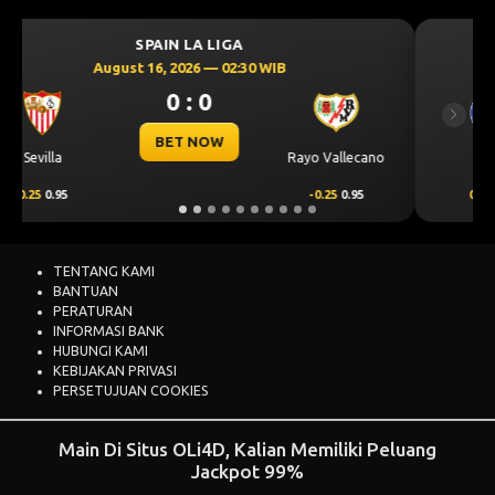
SPAIN LA LIGA
August 16, 2026 — 00:30 WIB
0 : 0
Previous
Next
BET NOW
o
Alaves
Getafe
0.00
0.62
0.00
-0.72
TENTANG KAMI
BANTUAN
PERATURAN
INFORMASI BANK
HUBUNGI KAMI
KEBIJAKAN PRIVASI
PERSETUJUAN COOKIES
Main Di Situs OLi4D, Kalian Memiliki Peluang
Jackpot 99%