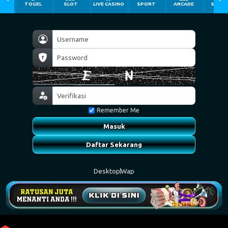
TOGEL
SLOT
LIVE CASINO
SPORT
ARCADE
SABU
Remember Me
Masuk
Daftar Sekarang
Desktop
Wap