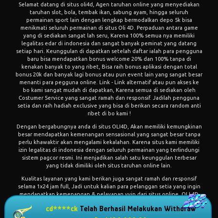
Selamat datang di situs
oli4d
, Agen taruhan online yang menyediakan
taruhan slot, bola, tembak ikan, sabung ayam, hingga seluruh
permainan sport lain dengan lengkap bermodalkan depo 5k bisa
menikmati seluruh permainan di situs Oli 4D. Perpaduan antara game
yang di sediakan sangat lah seru, Karena 100% semua nya memiliki
legalitas edar di indonesia dan sangat banyak peminat yang datang
setiap hari. Keunggulan di dapatkan setelah daftar ialah para pengguna
baru bisa mendapatkan bonus welcome 20% dan 100% tanpa di
kenakan banyak to yang ribet, Bisa raih bonus aplikasi dengan total
bonus 20k dan banyak lagi bonus atau pun event lain yang sangat besar
menanti para pegguna online. Link - Link alternatif atau pun akses ke
bo kami sangat mudah di dapatkan, Karena semua di sediakan oleh
Costumer Service yang sangat ramah dan responsif. Jadilah pengguna
setia dan raih hadiah exclusive yang bisa di berikan secara random anti
ribet di bo kami !
Dengan bergabungnya anda di situs OLI4D, Akan memiliki kemungkinan
besar mendapatkan kemenangan sensasional yang sangat besar tanpa
perlu khawaktir akan mengalami kekalahan. Karena situs kami memiliki
izin legalitas di indonesia dengan seluruh permainan yang terlindungi
sistem pagcor resmi. Ini menjadikan salah satu keunggulan terbesar
yang tidak dimiliki oleh situs taruhan online lain.
Kualitas layanan yang kami berikan juga sangat ramah dan responsif
selama 1x24 jam full, Jadi untuk kalian para pelanggan setia yang ingin
mendapatkan kemenangan & pelayanan vvip dari situs online, OLI 4D
Cocok untuk kalian kunjungi hari ini, Karena bisa menjamin seluruh
cd****ck
Telah Berhasil Melakukan Withdraw
transaksi, data, akun, saldo & kemenangan akan di bayar tuntas dengan
tepat waktu.