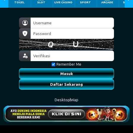
TOGEL
SLOT
LIVE CASINO
SPORT
ARCADE
SABU
Remember Me
Masuk
Daftar Sekarang
Desktop
Wap