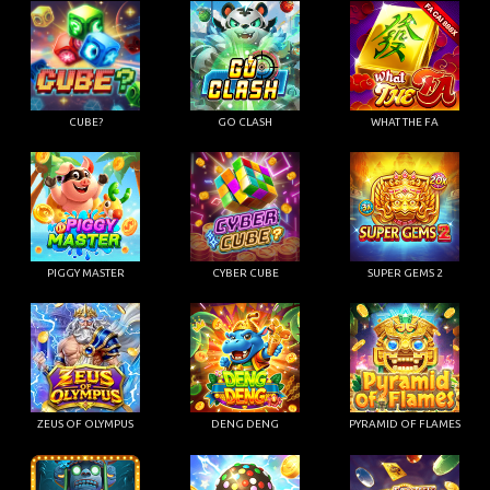
CUBE?
GO CLASH
WHAT THE FA
PIGGY MASTER
CYBER CUBE
SUPER GEMS 2
ZEUS OF OLYMPUS
DENG DENG
PYRAMID OF FLAMES