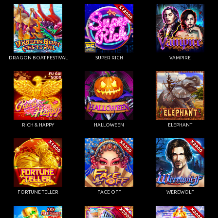
DRAGON BOAT FESTIVAL
SUPER RICH
VAMPIRE
RICH & HAPPY
HALLOWEEN
ELEPHANT
FORTUNE TELLER
FACE OFF
WEREWOLF