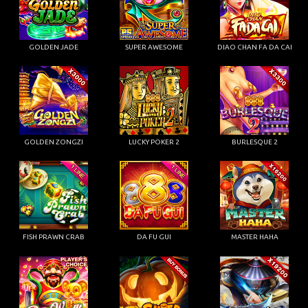
GOLDEN JADE
SUPER AWESOME
DIAO CHAN FA DA CAI
GOLDEN ZONGZI
LUCKY POKER 2
BURLESQUE 2
FISH PRAWN CRAB
DA FU GUI
MASTER HAHA