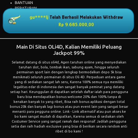
BANTUAN
PERATURAN
INFORMASI BANK
gu****lj
Telah Berhasil Melakukan Withdraw
HUBUNGI KAMI
Rp 9.685.000,00
KEBIJAKAN PRIVASI
PERSETUJUAN COOKIES
Main Di Situs OLi4D, Kalian Memiliki Peluang
Jackpot 99%
Selamat datang di situs
oli4d
, Agen taruhan online yang menyediakan
taruhan slot, bola, tembak ikan, sabung ayam, hingga seluruh
permainan sport lain dengan lengkap bermodalkan depo 5k bisa
menikmati seluruh permainan di situs Oli 4D. Perpaduan antara game
yang di sediakan sangat lah seru, Karena 100% semua nya memiliki
legalitas edar di indonesia dan sangat banyak peminat yang datang
setiap hari. Keunggulan di dapatkan setelah daftar ialah para pengguna
baru bisa mendapatkan bonus welcome 20% dan 100% tanpa di
kenakan banyak to yang ribet, Bisa raih bonus aplikasi dengan total
bonus 20k dan banyak lagi bonus atau pun event lain yang sangat besar
menanti para pegguna online. Link - Link alternatif atau pun akses ke
bo kami sangat mudah di dapatkan, Karena semua di sediakan oleh
Costumer Service yang sangat ramah dan responsif. Jadilah pengguna
setia dan raih hadiah exclusive yang bisa di berikan secara random anti
ribet di bo kami !