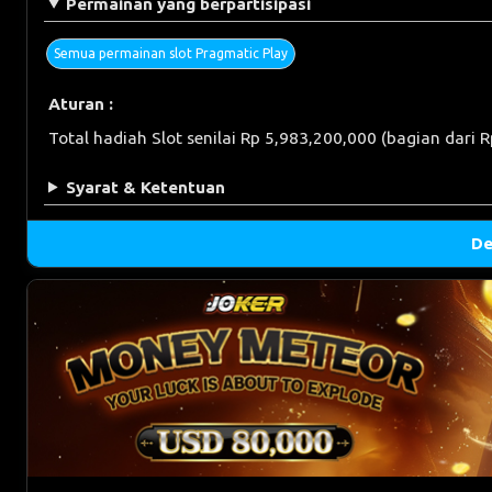
Permainan yang berpartisipasi
Semua permainan slot Pragmatic Play
Aturan :
Total hadiah Slot senilai Rp 5,983,200,000 (bagian dari 
Syarat & Ketentuan
De