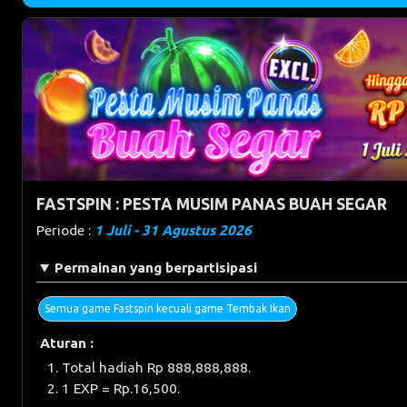
FASTSPIN : PESTA MUSIM PANAS BUAH SEGAR
Periode :
1 Juli - 31 Agustus 2026
Permainan yang berpartisipasi
Semua game Fastspin kecuali game Tembak Ikan
Aturan :
Total hadiah Rp 888,888,888.
1 EXP = Rp.16,500.