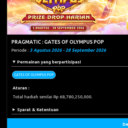
PRAGMATIC : GATES OF OLYMPUS POP
Periode :
3 Agustus 2026 - 28 September 2026
Permainan yang berpartisipasi
GATES OF OLYMPUS POP
Aturan :
Total hadiah senilai Rp 68,780,250,000.
Syarat & Ketentuan
De