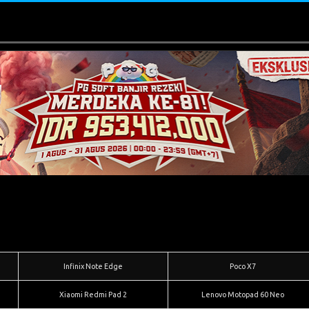
Infinix Note Edge
Poco X7
Xiaomi Redmi Pad 2
Lenovo Motopad 60 Neo