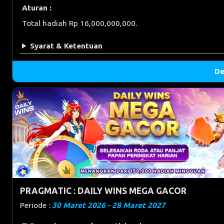
Aturan :
Total hadiah Rp 16,000,000,000.
Syarat & Ketentuan
De
PRAGMATIC : DAILY WINS MEGA GACOR
Periode :
30 Maret 2026 - 28 Maret 2027