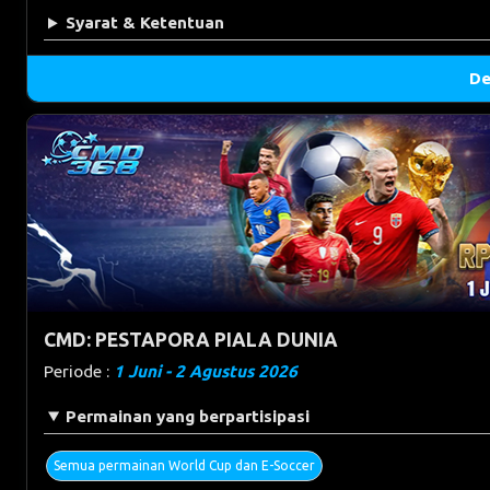
Syarat & Ketentuan
De
CMD: PESTAPORA PIALA DUNIA
Periode :
1 Juni - 2 Agustus 2026
Permainan yang berpartisipasi
Semua permainan World Cup dan E-Soccer