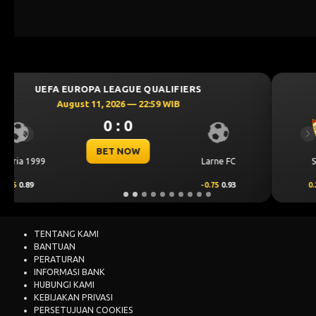
SPAIN LA LIGA
August 16, 2026 — 02:30 WIB
0 : 0
Previous
Ne
BET NOW
Sevilla
Rayo Vallecano
0.25
0.95
-0.25
0.95
TENTANG KAMI
BANTUAN
PERATURAN
INFORMASI BANK
HUBUNGI KAMI
KEBIJAKAN PRIVASI