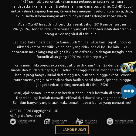
Kualitas layanan yang kami berikan juga sangat ramah dan responsif selama
1x24 jam full, Jadi untuk kalian para pelanggan setia yang ingin
mendapatkan kemenangan & pelayanan vvip dari situs online, OLI 4D Cocok
untuk kalian kunjungi hari ini, Karena bisa menjamin seluruh transaksi, data,
akun, saldo & kemenangan akan di bayar tuntas dengan tepat waktu.
Agen
OLi 4D
Ini sudah di terbitkan sejak tahun 2010 sampai saat ini
2025/2026, Dengan rata - rata pemain yang aktif per-hari lebih dari 10 ribu
orang & Sedang viral di tahun ini !
Jadi bagi kalian para pecinta Game Judi Online, Situs kami tepat untuk di
nikmati karena memiliki kelebihan yang tidak ada di bo - bo lain. Jika
penasaran maka langsung aja gas lakukan daftar akun dengan mengisi data
formulir akun yang 100% valid dan tepat ya!
Kami memmiliki bonus extra deposit bisa di klaim 1 hari 2x dengan rules
simple dan mudah di capai, Lalu seluruh pengguna bisa mendapatkan bonus
- bonus yang banyak mulai dari mingguan, bulanan, hingga event - event
tournament yang bisa mendapatkan hadiah hand phone, iphone, hingga
gadget terbaru paling menarik di tahun 2026.
Mari, Ajak teman - Teman dan kerabat anda untuk bermain di situs kami,
Dapatkan lagi hadiah menarik refferal dari downline yang anda bawa.
Semakin banyak yang di ajak maka semakin besar bonus yang menantimu!
© 2015 - 2026 Copyright OLI4D.
All Rights Reserved.
LAPOR PUSAT