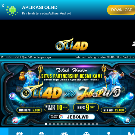
x
APLIKASI OLI4D
DOWNLOAD
Kini telah tersedia Aplikasi Android
 SItus Slot Qris 5 Ribu Terpercaya
Selamat Datang Di Situs Oli4D - SItus Slot Qris 5 Rib