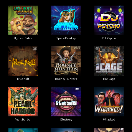
Ugliest Catch
Space Donkey
DJ Psycho
True Kult
Bounty Hunters
The Cage
Pearl Harbor
Gluttony
Whacked