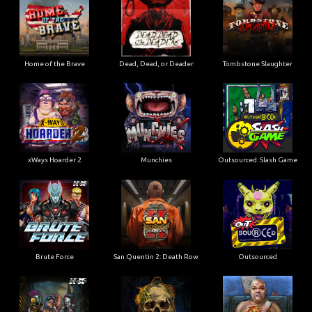
Home of the Brave
Dead, Dead, or Deader
Tombstone Slaughter
xWays Hoarder 2
Munchies
Outsourced: Slash Game
Brute Force
San Quentin 2: Death Row
Outsourced