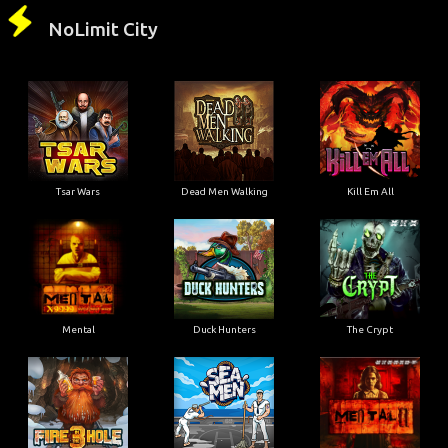
NoLimit City
Tsar Wars
Dead Men Walking
Kill Em All
Mental
Duck Hunters
The Crypt