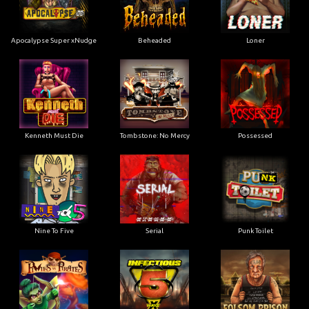
Apocalypse Super xNudge
Beheaded
Loner
Kenneth Must Die
Tombstone: No Mercy
Possessed
Nine To Five
Serial
Punk Toilet