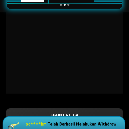
SPAIN LA LIGA
August 16, 2026 — 02:30 WIB
xd****km
Telah Berhasil Melakukan Withdraw