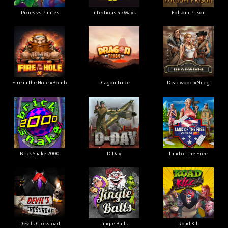
Pixies vs Pirates
Infectious 5 xWays
Folsom Prison
Fire in the Hole xBomb
Dragon Tribe
Deadwood xNudg
Brick Snake 2000
D Day
Land of the Free
Devils Crossroad
Jingle Balls
Road Kill