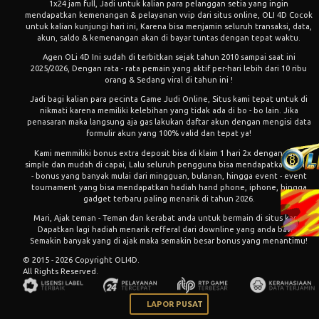
Kualitas layanan yang kami berikan juga sangat ramah dan responsif selama
1x24 jam full, Jadi untuk kalian para pelanggan setia yang ingin
mendapatkan kemenangan & pelayanan vvip dari situs online, OLI 4D Cocok
untuk kalian kunjungi hari ini, Karena bisa menjamin seluruh transaksi, data,
akun, saldo & kemenangan akan di bayar tuntas dengan tepat waktu.
Agen
OLi 4D
Ini sudah di terbitkan sejak tahun 2010 sampai saat ini
2025/2026, Dengan rata - rata pemain yang aktif per-hari lebih dari 10 ribu
orang & Sedang viral di tahun ini !
Jadi bagi kalian para pecinta Game Judi Online, Situs kami tepat untuk di
nikmati karena memiliki kelebihan yang tidak ada di bo - bo lain. Jika
penasaran maka langsung aja gas lakukan daftar akun dengan mengisi data
formulir akun yang 100% valid dan tepat ya!
Kami memmiliki bonus extra deposit bisa di klaim 1 hari 2x dengan rules
simple dan mudah di capai, Lalu seluruh pengguna bisa mendapatkan bonus
- bonus yang banyak mulai dari mingguan, bulanan, hingga event - event
tournament yang bisa mendapatkan hadiah hand phone, iphone, hingga
gadget terbaru paling menarik di tahun 2026.
Mari, Ajak teman - Teman dan kerabat anda untuk bermain di situs kami,
Dapatkan lagi hadiah menarik refferal dari downline yang anda bawa.
Semakin banyak yang di ajak maka semakin besar bonus yang menantimu!
© 2015 - 2026 Copyright OLI4D.
All Rights Reserved.
LAPOR PUSAT