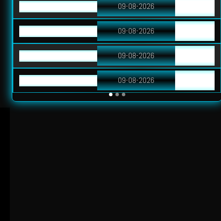
CHICAGO
09-08-2026
2149
SINGAPORE
09-08-2026
7137
SYDNEY
09-08-2026
8082
HONGKONG
09-08-2026
8620