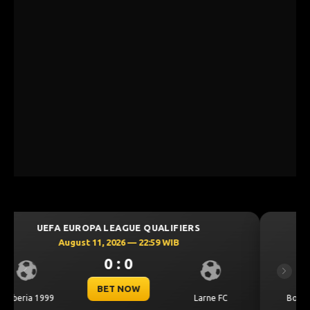
UEFA CHAMPIONS LEAGUE QUALIFIERS
August 11, 2026 — 22:59 WIB
0 : 0
Previous
Next
BET NOW
Bodo Glimt
Union Saint-Gilloise