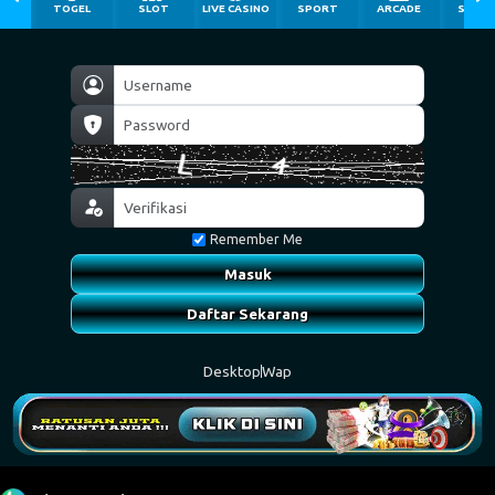
TOGEL
SLOT
LIVE CASINO
SPORT
ARCADE
SABU
Remember Me
Masuk
Daftar Sekarang
Desktop
Wap