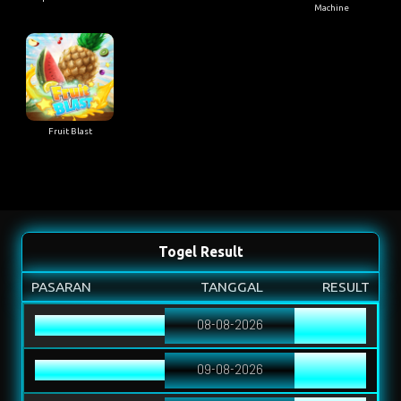
Leprechaun Strike
Soccer Striker
The Incredible Balloon
Machine
Fruit Blast
Togel Result
PASARAN
TANGGAL
RESULT
KAMBOJA
08-08-2026
TOT
4146
TASMANIA 10
09-08-2026
TOT
4839