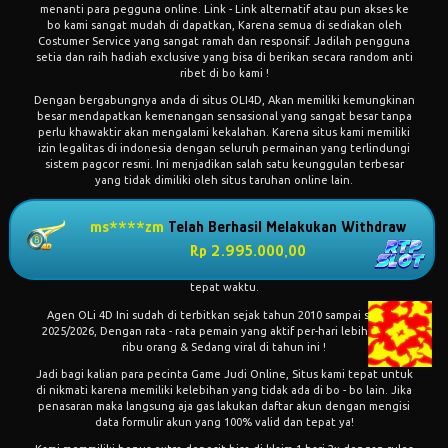
bonus 20k dan banyak lagi bonus atau pun event lain yang sangat besar
menanti para pegguna online. Link - Link alternatif atau pun akses ke
bo kami sangat mudah di dapatkan, Karena semua di sediakan oleh
Costumer Service yang sangat ramah dan responsif. Jadilah pengguna
setia dan raih hadiah exclusive yang bisa di berikan secara random anti
ribet di bo kami !
Dengan bergabungnya anda di situs OLI4D, Akan memiliki kemungkinan
besar mendapatkan kemenangan sensasional yang sangat besar tanpa
perlu khawaktir akan mengalami kekalahan. Karena situs kami memiliki
izin legalitas di indonesia dengan seluruh permainan yang terlindungi
sistem pagcor resmi. Ini menjadikan salah satu keunggulan terbesar
yang tidak dimiliki oleh situs taruhan online lain.
Kualitas layanan yang kami berikan juga sangat ramah dan responsif
selama 1x24 jam full, Jadi untuk kalian para pelanggan setia yang ingin
mendapatkan kemenangan & pelayanan vvip dari situs online, OLI 4D
Cocok untuk kalian kunjungi hari ini, Karena bisa menjamin seluruh
transaksi, data, akun, saldo & kemenangan akan di bayar tuntas dengan
tepat waktu.
Agen
OLi 4D
Ini sudah di terbitkan sejak tahun 2010 sampai saat ini
2025/2026, Dengan rata - rata pemain yang aktif per-hari lebih dari 10
ribu orang & Sedang viral di tahun ini !
Jadi bagi kalian para pecinta Game Judi Online, Situs kami tepat untuk
di nikmati karena memiliki kelebihan yang tidak ada di bo - bo lain. Jika
penasaran maka langsung aja gas lakukan daftar akun dengan mengisi
data formulir akun yang 100% valid dan tepat ya!