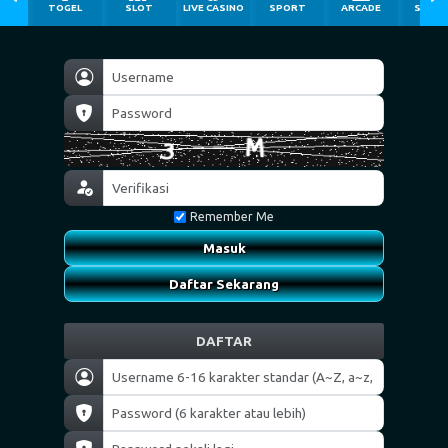
TOGEL
SLOT
LIVE CASINO
SPORT
ARCADE
SABU
Remember Me
Masuk
Daftar Sekarang
DAFTAR