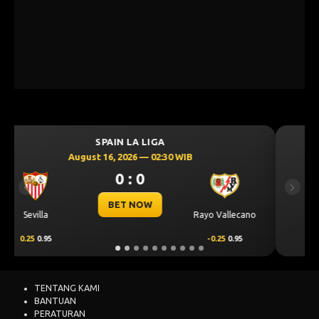
SPAIN LA LIGA
August 16, 2026 — 00:30 WIB
0 : 0
Previous
Next
BET NOW
Alaves
Getafe
0.00
0.62
0.00
-0.72
TENTANG KAMI
BANTUAN
PERATURAN