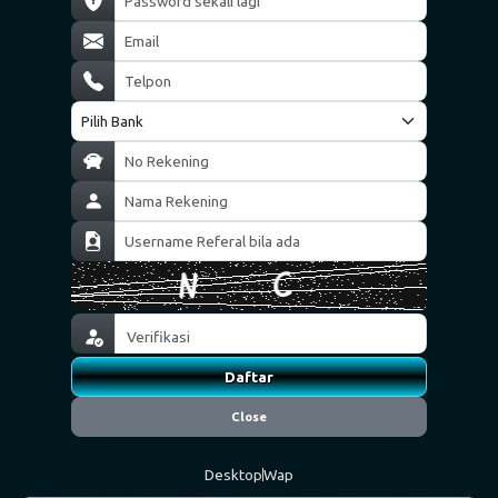
Daftar
Close
Desktop
Wap