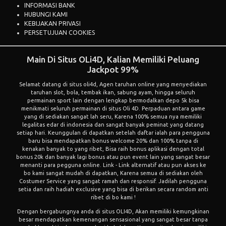
INFORMASI BANK
HUBUNGI KAMI
KEBIJAKAN PRIVASI
PERSETUJUAN COOKIES
Main Di Situs OLi4D, Kalian Memiliki Peluang
Jackpot 99%
Selamat datang di situs
oli4d
, Agen taruhan online yang menyediakan
taruhan slot, bola, tembak ikan, sabung ayam, hingga seluruh
permainan sport lain dengan lengkap bermodalkan depo 5k bisa
menikmati seluruh permainan di situs Oli 4D. Perpaduan antara game
yang di sediakan sangat lah seru, Karena 100% semua nya memiliki
legalitas edar di indonesia dan sangat banyak peminat yang datang
setiap hari. Keunggulan di dapatkan setelah daftar ialah para pengguna
baru bisa mendapatkan bonus welcome 20% dan 100% tanpa di
kenakan banyak to yang ribet, Bisa raih bonus aplikasi dengan total
bonus 20k dan banyak lagi bonus atau pun event lain yang sangat besar
menanti para pegguna online. Link - Link alternatif atau pun akses ke
bo kami sangat mudah di dapatkan, Karena semua di sediakan oleh
Costumer Service yang sangat ramah dan responsif. Jadilah pengguna
setia dan raih hadiah exclusive yang bisa di berikan secara random anti
ribet di bo kami !
Dengan bergabungnya anda di situs OLI4D, Akan memiliki kemungkinan
besar mendapatkan kemenangan sensasional yang sangat besar tanpa