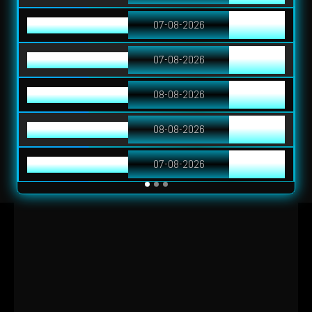
YORDANIA
07-08-2026
TOT
8029
CHICAGO
07-08-2026
TOT
5918
SINGAPORE
08-08-2026
HK 
5102
SYDNEY
08-08-2026
MAL
2413
HONGKONG
07-08-2026
TAI
9943