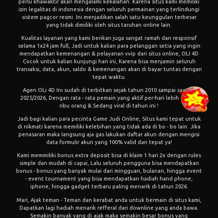
perlu khawaktir akan mengalami kekalahan. Karena situs kami memiliki
izin legalitas di indonesia dengan seluruh permainan yang terlindungi
sistem pagcor resmi. Ini menjadikan salah satu keunggulan terbesar
yang tidak dimiliki oleh situs taruhan online lain.
Kualitas layanan yang kami berikan juga sangat ramah dan responsif
selama 1x24 jam full, Jadi untuk kalian para pelanggan setia yang ingin
mendapatkan kemenangan & pelayanan vvip dari situs online, OLI 4D
Cocok untuk kalian kunjungi hari ini, Karena bisa menjamin seluruh
ca****gb
Telah Berhasil Melakukan Withdraw
transaksi, data, akun, saldo & kemenangan akan di bayar tuntas dengan
tepat waktu.
Rp 535.000,00
Agen
OLi 4D
Ini sudah di terbitkan sejak tahun 2010 sampai saat ini
2025/2026, Dengan rata - rata pemain yang aktif per-hari lebih dari 10
ribu orang & Sedang viral di tahun ini !
Jadi bagi kalian para pecinta Game Judi Online, Situs kami tepat untuk
di nikmati karena memiliki kelebihan yang tidak ada di bo - bo lain. Jika
penasaran maka langsung aja gas lakukan daftar akun dengan mengisi
data formulir akun yang 100% valid dan tepat ya!
Kami memmiliki bonus extra deposit bisa di klaim 1 hari 2x dengan rules
simple dan mudah di capai, Lalu seluruh pengguna bisa mendapatkan
bonus - bonus yang banyak mulai dari mingguan, bulanan, hingga event
- event tournament yang bisa mendapatkan hadiah hand phone,
iphone, hingga gadget terbaru paling menarik di tahun 2026.
Mari, Ajak teman - Teman dan kerabat anda untuk bermain di situs kami,
Dapatkan lagi hadiah menarik refferal dari downline yang anda bawa.
Semakin banyak yang di ajak maka semakin besar bonus yang