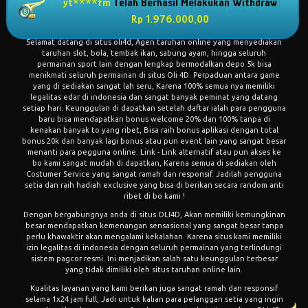
yt****fm
Telah Berhasil Melakukan Withdraw
Main Di Situs OLi4D, Kalian Memiliki Peluang
Rp 1.976.000,00
Jackpot 99%
Selamat datang di situs
oli4d
, Agen taruhan online yang menyediakan
taruhan slot, bola, tembak ikan, sabung ayam, hingga seluruh
permainan sport lain dengan lengkap bermodalkan depo 5k bisa
menikmati seluruh permainan di situs Oli 4D. Perpaduan antara game
yang di sediakan sangat lah seru, Karena 100% semua nya memiliki
legalitas edar di indonesia dan sangat banyak peminat yang datang
setiap hari. Keunggulan di dapatkan setelah daftar ialah para pengguna
baru bisa mendapatkan bonus welcome 20% dan 100% tanpa di
kenakan banyak to yang ribet, Bisa raih bonus aplikasi dengan total
bonus 20k dan banyak lagi bonus atau pun event lain yang sangat besar
menanti para pegguna online. Link - Link alternatif atau pun akses ke
bo kami sangat mudah di dapatkan, Karena semua di sediakan oleh
Costumer Service yang sangat ramah dan responsif. Jadilah pengguna
setia dan raih hadiah exclusive yang bisa di berikan secara random anti
ribet di bo kami !
Dengan bergabungnya anda di situs OLI4D, Akan memiliki kemungkinan
besar mendapatkan kemenangan sensasional yang sangat besar tanpa
perlu khawaktir akan mengalami kekalahan. Karena situs kami memiliki
izin legalitas di indonesia dengan seluruh permainan yang terlindungi
sistem pagcor resmi. Ini menjadikan salah satu keunggulan terbesar
yang tidak dimiliki oleh situs taruhan online lain.
Kualitas layanan yang kami berikan juga sangat ramah dan responsif
selama 1x24 jam full, Jadi untuk kalian para pelanggan setia yang ingin