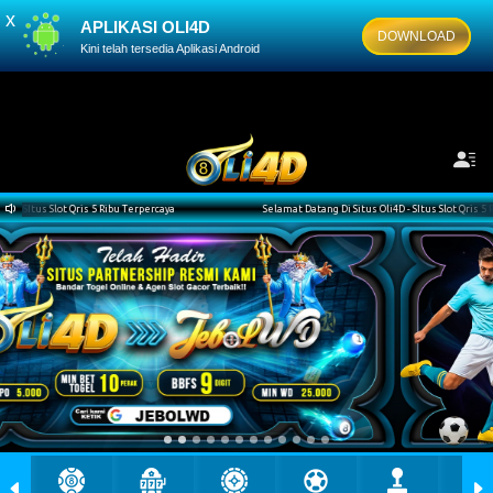
x
APLIKASI OLI4D
DOWNLOAD
Kini telah tersedia Aplikasi Android
 5 Ribu Terpercaya
Selamat Datang Di Situs Oli4D - SItus Slot Qris 5 Ribu Terpercaya