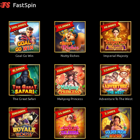
FastSpin
Goal Go Win
Nutty Riches
Imperial Majesty
The Great Safari
Mahjong Princess
Adventure To The West