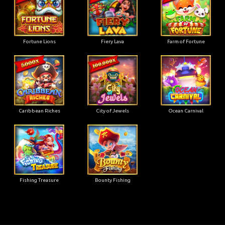
Fortune Lions
Fiery Lava
Farm of Fortune
Caribbean Riches
City of Jewels
Ocean Carnival
Fishing Treasure
Bounty Fishing