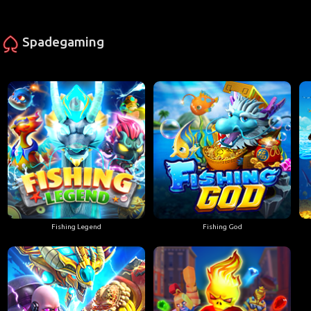
Dinosaur Tycoon
Bombing Fishing
Spadegaming
Fishing Legend
Fishing God