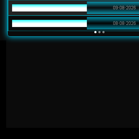
MALAYSIA
08-08-2026
TAIWAN
08-08-2026