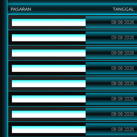
Togel Result
PASARAN
TANGGAL
TOTOMACAU 0000
09-08-2026
TOTOMACAU 1300
09-08-2026
TOTOMACAU 1600
08-08-2026
TOTOMACAU 1900
08-08-2026
TOTOMACAU 2300
08-08-2026
TOTOMACAU 2200
08-08-2026
TOTO WUHAN
09-08-2026
HK SIANG
09-08-2026