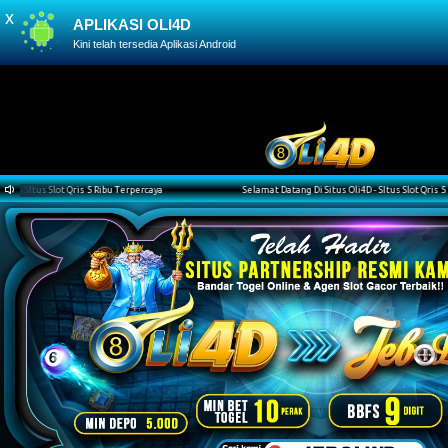
x
APLIKASI OLI4D
Kini telah tersedia Aplikasi Android
s 5 Ribu Terpercaya
Selamat Datang Di Situs Oli4D - SItus Slot Qris 5 Ribu Terpercaya