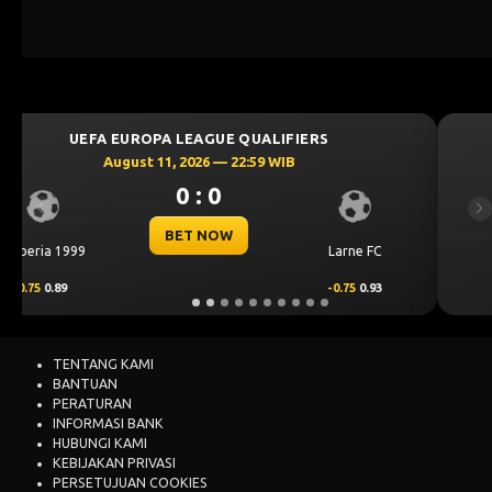
SPAIN LA LIGA
August 16, 2026 — 02:30 WIB
0 : 0
Previous
Ne
BET NOW
Sevilla
Rayo Vallecano
0.25
0.95
-0.25
0.95
TENTANG KAMI
BANTUAN
PERATURAN
INFORMASI BANK
HUBUNGI KAMI
KEBIJAKAN PRIVASI