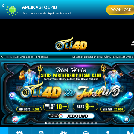
x
APLIKASI OLI4D
DOWNLOAD
Kini telah tersedia Aplikasi Android
tus Slot Qris 5 Ribu Terpercaya
Selamat Datang Di Situs Oli4D - SItus Slot Qris 5 Ribu T