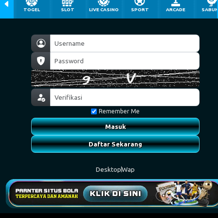
TOGEL
SLOT
LIVE CASINO
SPORT
ARCADE
SABU
Remember Me
Masuk
Daftar Sekarang
Desktop
Wap