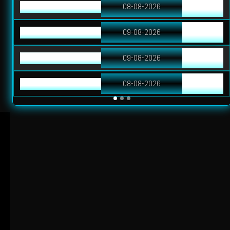
CHICAGO
08-08-2026
2983
SINGAPORE
09-08-2026
7137
SYDNEY
09-08-2026
8082
HONGKONG
08-08-2026
2797