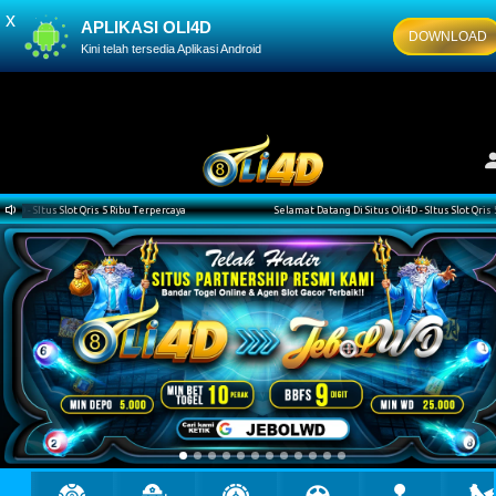
x
APLIKASI OLI4D
DOWNLOAD
Kini telah tersedia Aplikasi Android
 SItus Slot Qris 5 Ribu Terpercaya
Selamat Datang Di Situs Oli4D - SItus Slot Qris 5 Rib