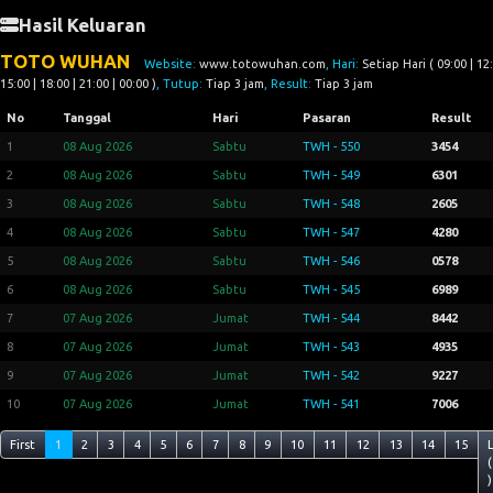
Hasil Keluaran
TOTO WUHAN
Website:
www.totowuhan.com
, Hari:
Setiap Hari ( 09:00 | 12:
15:00 | 18:00 | 21:00 | 00:00 )
, Tutup:
Tiap 3 jam
, Result:
Tiap 3 jam
No
Tanggal
Hari
Pasaran
Result
1
08 Aug 2026
Sabtu
TWH - 550
3454
2
08 Aug 2026
Sabtu
TWH - 549
6301
3
08 Aug 2026
Sabtu
TWH - 548
2605
4
08 Aug 2026
Sabtu
TWH - 547
4280
5
08 Aug 2026
Sabtu
TWH - 546
0578
6
08 Aug 2026
Sabtu
TWH - 545
6989
7
07 Aug 2026
Jumat
TWH - 544
8442
8
07 Aug 2026
Jumat
TWH - 543
4935
9
07 Aug 2026
Jumat
TWH - 542
9227
10
07 Aug 2026
Jumat
TWH - 541
7006
First
1
2
3
4
5
6
7
8
9
10
11
12
13
14
15
(
)