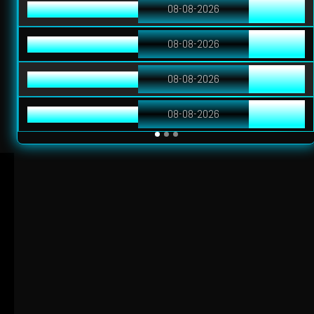
CHICAGO
08-08-2026
2983
SINGAPORE
08-08-2026
5102
SYDNEY
08-08-2026
2413
HONGKONG
08-08-2026
2797