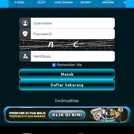
TOGEL
SLOT
LIVE CASINO
SPORT
ARCADE
SABU
Remember Me
Masuk
Daftar Sekarang
Desktop
Wap