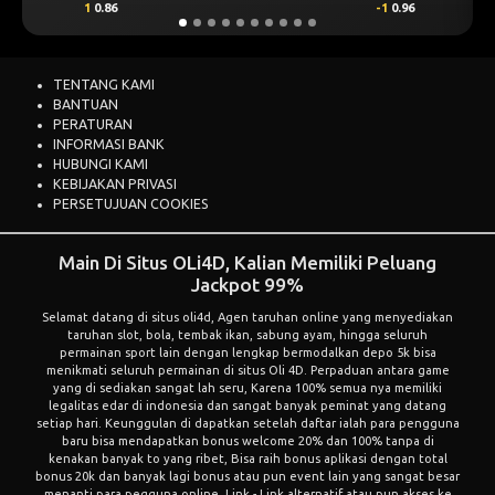
-1
0.96
-0.5
0.95
0.5
0.
TENTANG KAMI
BANTUAN
PERATURAN
INFORMASI BANK
HUBUNGI KAMI
KEBIJAKAN PRIVASI
PERSETUJUAN COOKIES
Main Di Situs OLi4D, Kalian Memiliki Peluang
Jackpot 99%
Selamat datang di situs
oli4d
, Agen taruhan online yang menyediakan
taruhan slot, bola, tembak ikan, sabung ayam, hingga seluruh
permainan sport lain dengan lengkap bermodalkan depo 5k bisa
menikmati seluruh permainan di situs Oli 4D. Perpaduan antara game
yang di sediakan sangat lah seru, Karena 100% semua nya memiliki
legalitas edar di indonesia dan sangat banyak peminat yang datang
setiap hari. Keunggulan di dapatkan setelah daftar ialah para pengguna
baru bisa mendapatkan bonus welcome 20% dan 100% tanpa di
kenakan banyak to yang ribet, Bisa raih bonus aplikasi dengan total
bonus 20k dan banyak lagi bonus atau pun event lain yang sangat besar
menanti para pegguna online. Link - Link alternatif atau pun akses ke