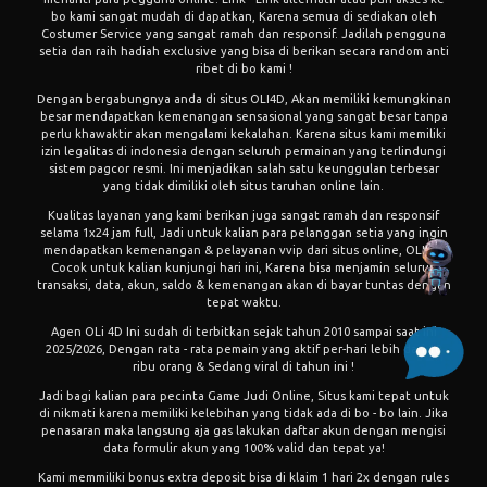
bo kami sangat mudah di dapatkan, Karena semua di sediakan oleh
Costumer Service yang sangat ramah dan responsif. Jadilah pengguna
setia dan raih hadiah exclusive yang bisa di berikan secara random anti
ribet di bo kami !
Dengan bergabungnya anda di situs OLI4D, Akan memiliki kemungkinan
besar mendapatkan kemenangan sensasional yang sangat besar tanpa
perlu khawaktir akan mengalami kekalahan. Karena situs kami memiliki
izin legalitas di indonesia dengan seluruh permainan yang terlindungi
sistem pagcor resmi. Ini menjadikan salah satu keunggulan terbesar
yang tidak dimiliki oleh situs taruhan online lain.
Kualitas layanan yang kami berikan juga sangat ramah dan responsif
selama 1x24 jam full, Jadi untuk kalian para pelanggan setia yang ingin
mendapatkan kemenangan & pelayanan vvip dari situs online, OLI 4D
Cocok untuk kalian kunjungi hari ini, Karena bisa menjamin seluruh
transaksi, data, akun, saldo & kemenangan akan di bayar tuntas dengan
tepat waktu.
Agen
OLi 4D
Ini sudah di terbitkan sejak tahun 2010 sampai saat ini
2025/2026, Dengan rata - rata pemain yang aktif per-hari lebih dari 10
ribu orang & Sedang viral di tahun ini !
Jadi bagi kalian para pecinta Game Judi Online, Situs kami tepat untuk
di nikmati karena memiliki kelebihan yang tidak ada di bo - bo lain. Jika
penasaran maka langsung aja gas lakukan daftar akun dengan mengisi
data formulir akun yang 100% valid dan tepat ya!
Kami memmiliki bonus extra deposit bisa di klaim 1 hari 2x dengan rules