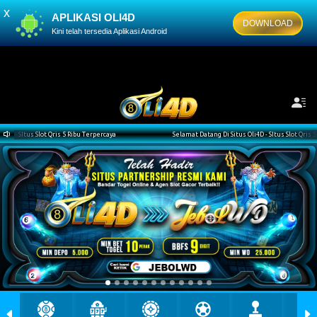
x
APLIKASI OLI4D
DOWNLOAD
Kini telah tersedia Aplikasi Android
Itus Slot Qris 5 Ribu Terpercaya
Selamat Datang Di Situs Oli4D - SItus Slot Qris 5 Ribu T